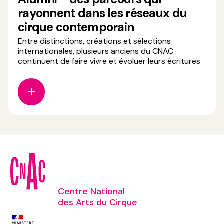
rayonnent dans les réseaux du
cirque contemporain
Entre distinctions, créations et sélections
internationales, plusieurs anciens du CNAC
continuent de faire vivre et évoluer leurs écritures
artistiques sur les scènes et dans les dispositifs de
soutien à la création. 🏆 𝗣𝗿𝗶𝘅 𝗦𝗔𝗖𝗗 𝗖𝗶𝗿𝗾𝘂𝗲
𝟮𝟬𝟮𝟲 Jörg Müller (6e promotion du CNAC) reçoit
le Prix SACD
Centre National
des Arts du Cirque