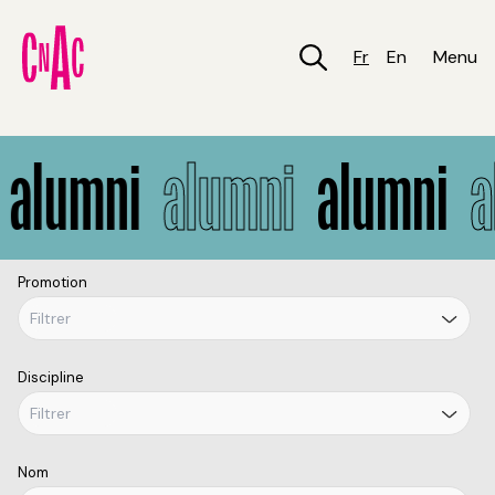
Aller
au
contenu
Fr
En
Menu
principal
Alumni
lumni
alumni
alumni
al
Promotion
Discipline
Nom