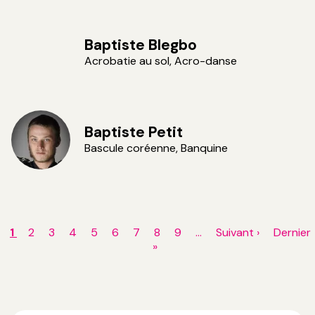
Baptiste Blegbo
Acrobatie au sol, Acro-danse
Baptiste Petit
Bascule coréenne, Banquine
Pagination
Page
1
Page
2
Page
3
Page
4
Page
5
Page
6
Page
7
Page
8
Page
9
…
Page
Suivant ›
Dernièr
Dernier
courante
»
suivante
page