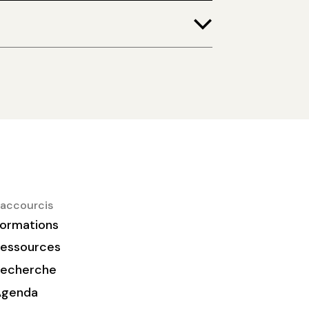
accourcis
ormations
essources
Recherche
Agenda