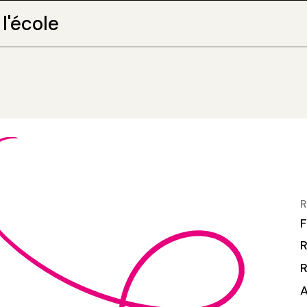
l'école
R
F
R