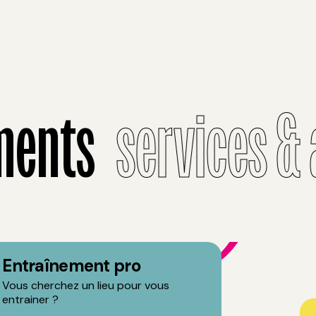
ents
services &
Entraînement pro
Vous cherchez un lieu pour vous
entrainer ?