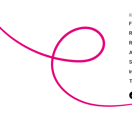
R
F
R
S
I
T