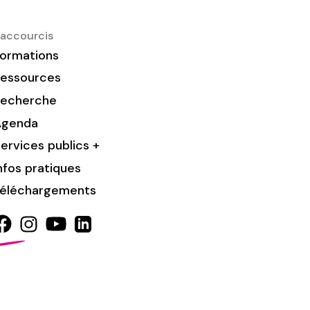
accourcis
ormations
essources
Recherche
Agenda
ervices publics +
nfos pratiques
éléchargements