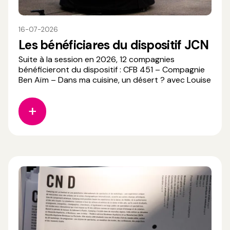
16-07-2026
Les bénéficiares du dispositif JCN
Suite à la session en 2026, 12 compagnies
bénéficieront du dispositif : CFB 451 – Compagnie
Ben Aïm – Dans ma cuisine, un désert ? avec Louise
Hardouin (Académie Fratellini) Les Hommes
Sensibles – Sensible avec Iban Miremont (ESACTO-
Lido) La Fauve – Cosmo Bronco avec Shay Shaul et
Mathilde Hardel