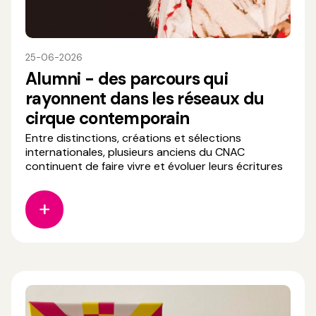
25-06-2026
Alumni - des parcours qui
rayonnent dans les réseaux du
cirque contemporain
Entre distinctions, créations et sélections
internationales, plusieurs anciens du CNAC
continuent de faire vivre et évoluer leurs écritures
artistiques sur les scènes et dans les dispositifs de
soutien à la création. 🏆 𝗣𝗿𝗶𝘅 𝗦𝗔𝗖𝗗 𝗖𝗶𝗿𝗾𝘂𝗲
𝟮𝟬𝟮𝟲 Jörg Müller (6e promotion du CNAC) reçoit
le Prix SACD