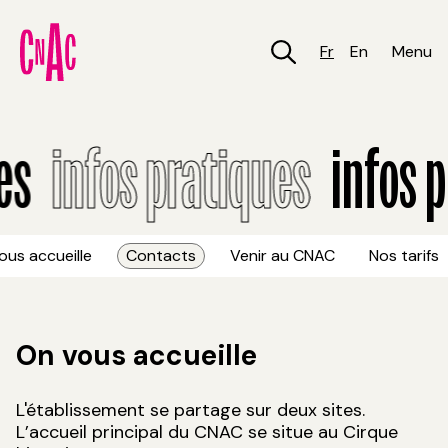
Aller
au
contenu
Fr
En
Menu
principal
Infos pratiques
s
infos pratiques
infos p
ous accueille
Contacts
Venir au CNAC
Nos tarifs
On vous accueille
L'établissement se partage sur deux sites.
L’accueil principal du CNAC se situe au Cirque