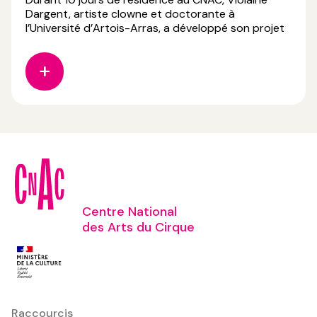
Dargent, artiste clowne et doctorante à
l’Université d’Artois-Arras, a développé son projet
« échos du monde dans un corps en jeu, pour une
écologie du clown », lauréat de l’appel à projet
« Soutien à la recherche en cirque 2025 » au CNAC.
Ses
Centre National
des Arts du Cirque
Raccourcis