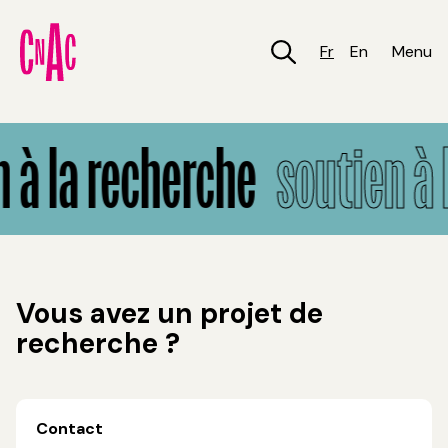
Aller
au
contenu
Fr
En
Menu
principal
Soutien à la recherche
à la recherche
soutien à l
Vous avez un projet de
recherche ?
Contact