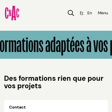
Aller
au
contenu
Fr
En
Menu
principal
Des formations adaptées à vos projets
ormations adaptées à vos 
Des formations rien que pour
vos projets
Contact