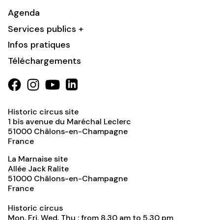
Agenda
Services publics +
Infos pratiques
Téléchargements
Historic circus site
1 bis avenue du Maréchal Leclerc
51000
Châlons-en-Champagne
France
La Marnaise site
Allée Jack Ralite
51000
Châlons-en-Champagne
France
Historic circus
Mon, Fri, Wed, Thu : from 8.30 am to 5.30 pm