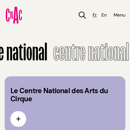
Aller
au
contenu
Fr
En
Menu
principal
Centre National
 national
centre national
Le Centre National des Arts du
Cirque