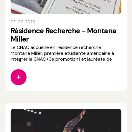
03-06-2026
Résidence Recherche - Montana
Miller
Le CNAC accueille en résidence recherche
Montana Miller, première étudiante américaine à
intégrer le CNAC (3e promotion) et lauréate de
l’appel à projet « soutien à la recherche en cirque
2026 ». Aujourd’hui enseignante-chercheuse à la
Bowling Green State University (Ohio, USA),
Montana a décidé d