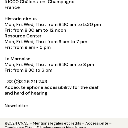
51000
Châlons-en-Champagne
France
Historic circus
Mon, Fri, Wed, Thu : from 8.30 am to 5.30 pm
Fri : from 8.30 am to 12 noon
Resource Center
Mon, Fri, Wed, Thu : from 9 am to 7 pm
Fri : from 9 am - 5 pm
La Marnaise
Mon, Fri, Wed, Thu : from 8.30 am to 8 pm
Fri : from 8.30 to 6 pm
+33 (0)3 26 211 243
Acceo, telephone accessibility for the deaf
and hard of hearing
Newsletter
©2024 CNAC –
Mentions légales et crédits
– Accessibilité –
Graphisme
Ekta
– Développement
bien à vous