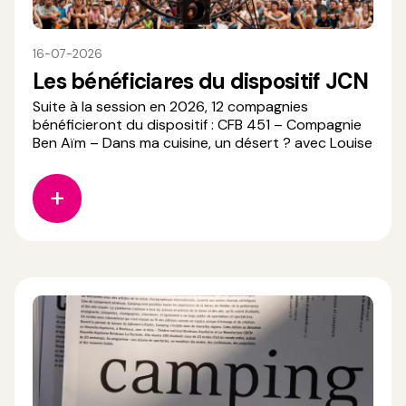
16-07-2026
Les bénéficiares du dispositif JCN
Suite à la session en 2026, 12 compagnies
bénéficieront du dispositif : CFB 451 – Compagnie
Ben Aïm – Dans ma cuisine, un désert ? avec Louise
Hardouin (Académie Fratellini) Les Hommes
Sensibles – Sensible avec Iban Miremont (ESACTO-
Lido) La Fauve – Cosmo Bronco avec Shay Shaul et
Mathilde Hardel