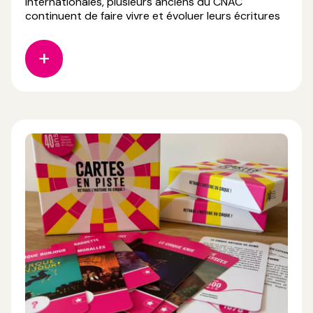
internationales, plusieurs anciens du CNAC
continuent de faire vivre et évoluer leurs écritures
artistiques sur les scènes et dans les dispositifs de
soutien à la création. 🏆 𝗣𝗿𝗶𝘅 𝗦𝗔𝗖𝗗 𝗖𝗶𝗿𝗾𝘂𝗲
𝟮𝟬𝟮𝟲 Jörg Müller (6e promotion du CNAC) reçoit
le Prix SACD