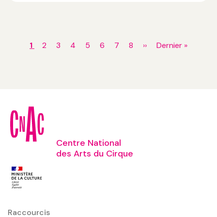
Pagination
Page
1
Page
2
Page
3
Page
4
Page
5
Page
6
Page
7
Page
8
Page
››
Dernière
Dernier »
courante
suivante
page
Centre National
des Arts du Cirque
Raccourcis