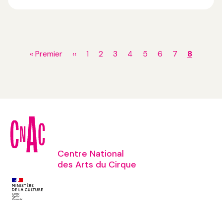
Pagination
Première
« Premier
Page
‹‹
Page
1
Page
2
Page
3
Page
4
Page
5
Page
6
Page
7
Page
8
page
précédente
courant
Centre National
des Arts du Cirque