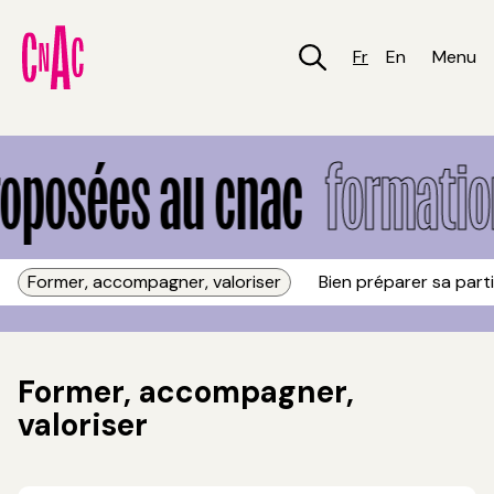
Aller
au
contenu
Fr
En
Menu
principal
Formations proposées au CNAC
posées au cnac
formation
Former, accompagner, valoriser
Bien préparer sa part
Former, accompagner,
valoriser