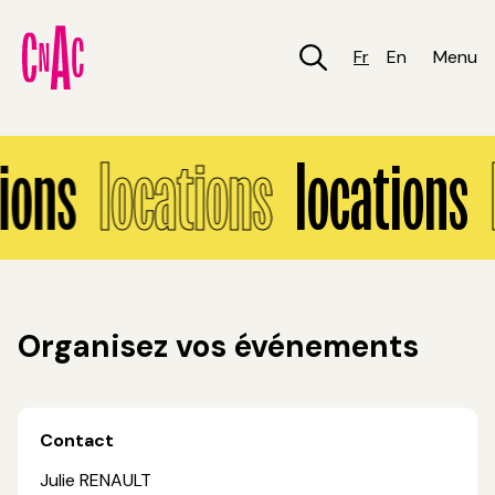
Aller
au
contenu
Fr
En
Menu
principal
Locations
ions
locations
locations
Organisez vos événements
Contact
Julie RENAULT