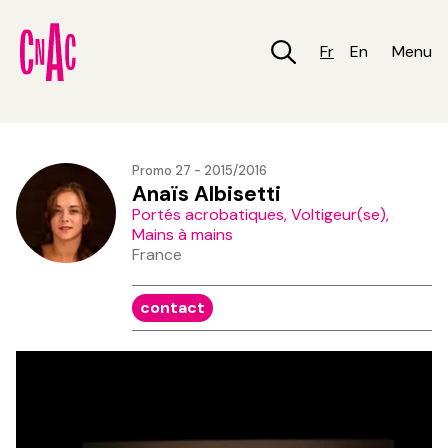
Aller
au
contenu
Fr
En
Menu
principal
Promo 27 - 2015/2016
Anaïs Albisetti
Portés acrobatiques, Voltigeur(se),
Mains à mains
France
contact