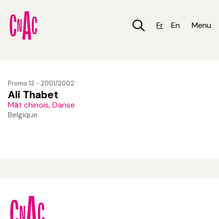
Aller
au
contenu
Fr
En
Menu
principal
Promo 13 - 2001/2002
Ali Thabet
Mât chinois, Danse
Belgique