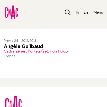
Aller
au
contenu
Fr
En
Menu
principal
Promo 24 - 2012/2013
Angèle Guilbaud
Cadre aérien, Porteur(se), Hula Hoop
France