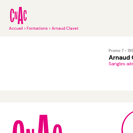
Aller
au
contenu
principal
Fil
Accueil
Formations
Arnaud Clavet
d'Ariane
Promo 7 - 19
Arnaud 
Sangles aé