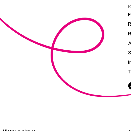
R
F
R
S
I
T