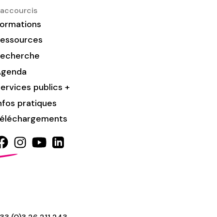
accourcis
ormations
essources
Recherche
Agenda
ervices publics +
nfos pratiques
éléchargements