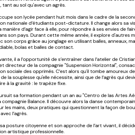
, tant au sol qu'avec un agrès.
 occupe son lycée pendant huit mois dans le cadre de la seco
on nationale d’étudiants post-dictature. Il change alors sa vis
sa manière d’agir face à elle, pour répondre à ses envies de fair
dans son pays. Durant cette même année, il explore d'autres 
 son corps grâce au jonglage en utilisant balles, anneaux, m
iable, bolas et balles de contact.
vante, il a l’opportunité de s’entraîner dans l’atelier de Cristia
et directeur de la compagnie "Suspension Horizontal", consac
ion sociale des opprimés. C’est alors qu´il tombe amoureux de
, de la souplesse qu'elle nécessite, ainsi que de l’agrès qui de
e à la gravité : le trapèze fixe.
ursuit sa formation pendant un an au "Centro de las Artes Aé
la compagnie Balance. Il découvre alors la danse contemporai
 sur les mains, deux pratiques qui questionnent la façon de bo
 avec l’agrès.
sa posture citoyenne et son approche de l’art vivant, il décid
on artistique professionnelle.