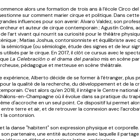
 commence alors une formation de trois ans à l’école Circo de
e questionne sur comment marier cirque et politique. Dans cette é
randes influences pour son avenir: Alvaro Valdez, son profes
hercheur et auteur de cirque contemporain ; Agustín Colins, 
l de l’art vivant qui nourrit sa curiosité pour le théâtre physiq
scénique ; Matias Joshua, contorsionniste et équilibriste avec qu
la sémiotique (ou sémiologie, étude des signes et de leur sign
s utilisés par le cirque. En 2017, il clôt ce cursus avec le spect
rque
La Celebración o el drama del paraíso
mis en scène par
ercheuse, pédagogue et metteuse en scène théâtrale.
 expérience, Alberto décide de se former à l’étranger, plus 
pour la qualité de la recherche, du développement et de la c
emporain. C’est alors qu’en 2018, il intègre le Centre national
Châlons-en-Champagne où il évolue dans sa pratique du trapè
ème d'accroche en un seul point. Ce dispositif lui permet alor
 entre terre et air, et de retrouver la connexion avec l’acrobat
et la contorsion.
et la danse "habitent" son expression physique et corporelle.
son partenaire, une entité autonome avec laquelle il partage 