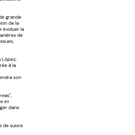
nde grande
ion de la
e évoluer la
manières de
assues,
n López,
rée à la
viendra son
reas",
ne et
uger dans
e de suivre