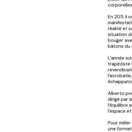
corporelles
En 2011, il
manifestati
réalité et 
situation 
bouger avec
bâtons du d
L’année sui
trapéziste 
revendicat
l’acrobatie
échappatoir
Alberto po
dirigé par 
l’équilibre
l’espace et
Pour mêler 
une formati