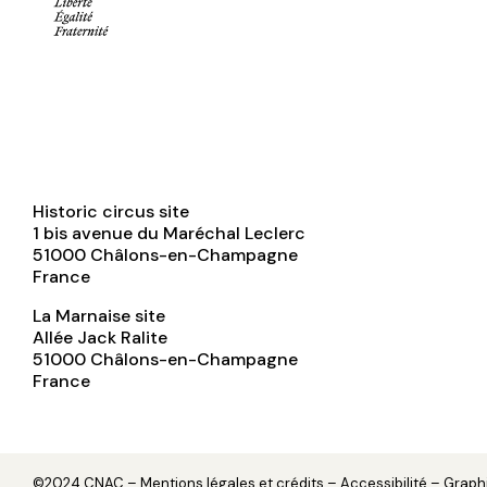
Historic circus site
1 bis avenue du Maréchal Leclerc
51000
Châlons-en-Champagne
France
La Marnaise site
Allée Jack Ralite
51000
Châlons-en-Champagne
France
©2024 CNAC –
Mentions légales et crédits
– Accessibilité – Grap