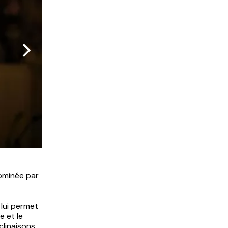
Photo Ch Raynaud de Lage
dominée par
 lui permet
e et le
clinaisons