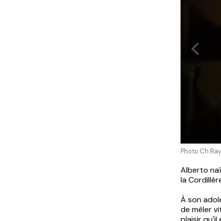
Photo Ch Ra
Alberto naî
la Cordillè
À son adole
de mêler vi
plaisir qu'