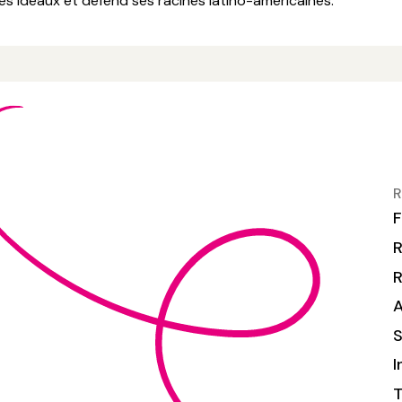
s idéaux et défend ses racines latino-américaines.
R
F
R
S
I
T