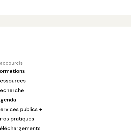
accourcis
ormations
essources
Recherche
Agenda
ervices publics +
nfos pratiques
éléchargements