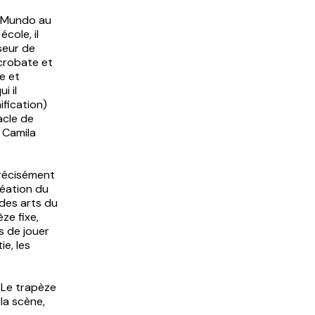
l Mundo au
cole, il
seur de
acrobate et
ue et
i il
ification)
acle de
 Camila
précisément
réation du
 des arts du
ze fixe,
s de jouer
ie, les
 Le trapèze
la scène,