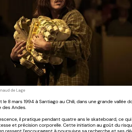
ynaud de Lage
t le 8 mars 1994 à Santiago au Chili, dans une grande vallée 
re des Andes.
scence, il pratique pendant quatre ans le skateboard, ce qui
tesse et précision corporelle. Cette initiation au goût du risqu
il en ressent l’encouragent à poursuivre sa recherche et ses dé