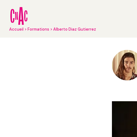
Aller
au
contenu
principal
Fil
Accueil
Formations
Alberto Diaz Gutierrez
d'Ariane