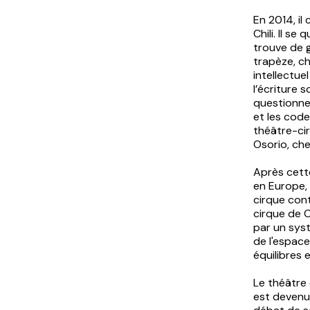
En 2014, il
Chili. Il s
trouve de g
trapèze, c
intellectue
l’écriture 
questionne 
et les code
théâtre-ci
Osorio, ch
Après cette
en Europe, 
cirque cont
cirque de 
par un syst
de l'espace
équilibres 
Le théâtre 
est devenu 