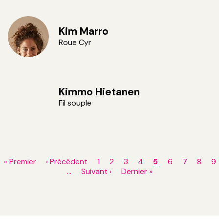
Kim Marro
Roue Cyr
Kimmo Hietanen
Fil souple
Pagination
Première
« Premier
Page
‹ Précédent
Page
1
Page
2
Page
3
Page
4
Page
5
Page
6
Page
7
Page
8
P
9
page
précédente
…
Page
Suivant ›
Dernière
Dernier »
courante
suivante
page