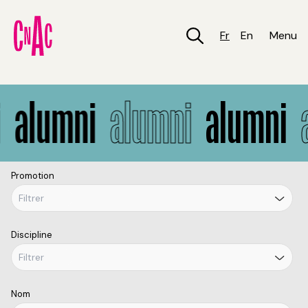
Aller
au
contenu
Fr
En
Menu
principal
Alumni
alumni
alumni
alumni
a
Promotion
Discipline
Nom