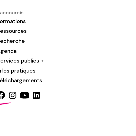
accourcis
ormations
essources
Recherche
Agenda
ervices publics +
nfos pratiques
éléchargements