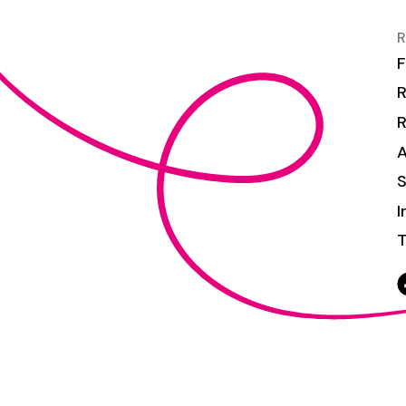
R
F
R
S
I
T