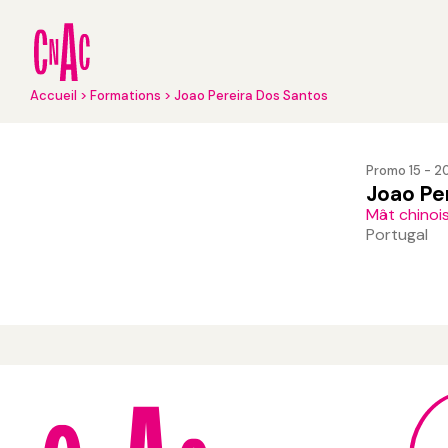
Aller
au
contenu
principal
Fil
Accueil
Formations
Joao Pereira Dos Santos
d'Ariane
Promo 15 - 
Joao Pe
Mât chinoi
Portugal