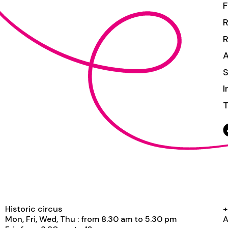
F
R
S
I
T
Historic circus
+
Mon, Fri, Wed, Thu : from 8.30 am to 5.30 pm
A