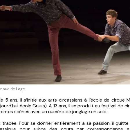
ynaud de Lage
e 5 ans, il s’initie aux arts circassiens à l’école de cirque 
jourd’hui école Gruss). A 13 ans, il se produit au festival de c
érentes scènes avec un numéro de jonglage en solo.
t tracée. Pour se donner entièrement à sa passion, il quitte
classique pour suivre des cours par correspondance e