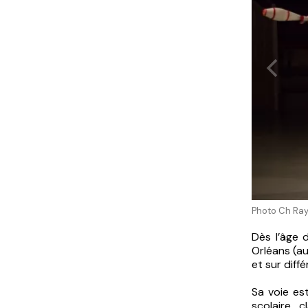
Photo Ch Ra
Dès l’âge d
Orléans (au
et sur diff
Sa voie es
scolaire 