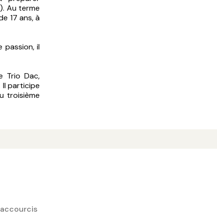
). Au terme
de 17 ans, à
passion, il
e Trio Dac,
Il participe
u troisième
Photo Ch Raynaud de Lage
accourcis