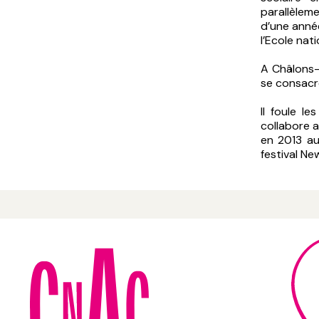
parallèlem
d’une année
l’Ecole nat
A Châlons-
se consacre
Il foule l
collabore a
en 2013 au
festival Ne