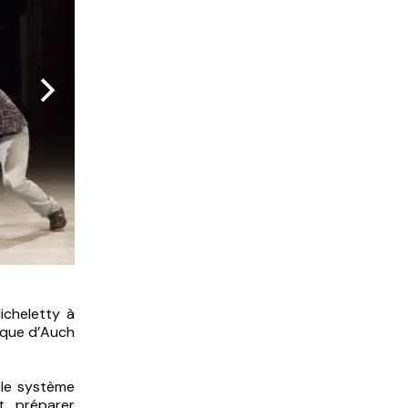
Micheletty à
irque d’Auch
 le système
t préparer