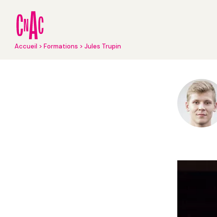
Aller
au
contenu
principal
Fil
Accueil
Formations
Jules Trupin
d'Ariane