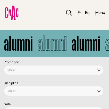
Aller
au
contenu
Fr
En
Menu
principal
Alumni
alumni
alumni
alumni
al
Promotion
Discipline
Nom