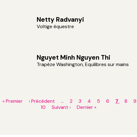
Netty Radvanyi
Voltige équestre
Nguyet Minh Nguyen Thi
Trapèze Washington, Equilibres sur mains
Pagination
Première
« Premier
Page
‹ Précédent
…
Page
2
Page
3
Page
4
Page
5
Page
6
Page
7
Page
8
P
9
page
précédente
Page
10
Page
Suivant ›
Dernière
Dernier »
courant
suivante
page