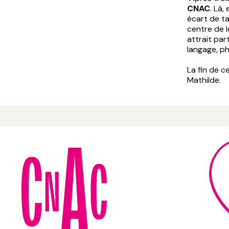
CNAC
. Là,
écart de ta
centre de l
attrait par
langage, p
La fin de c
Mathilde.