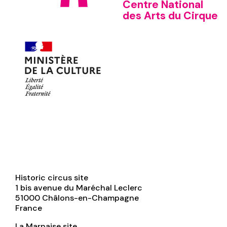
Centre National
des Arts du Cirque
Historic circus site
1 bis avenue du Maréchal Leclerc
51000
Châlons-en-Champagne
France
La Marnaise site