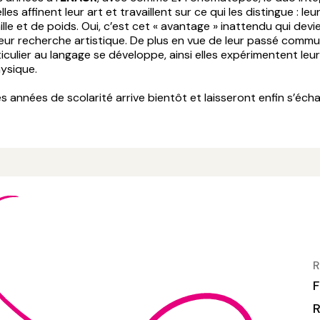
 elles affinent leur art et travaillent sur ce qui les distingue : leur
ille et de poids. Oui, c’est cet « avantage » inattendu qui devie
eur recherche artistique. De plus en vue de leur passé commu
ticulier au langage se développe, ainsi elles expérimentent leu
hysique.
es années de scolarité arrive bientôt et laisseront enfin s’éc
R
F
R