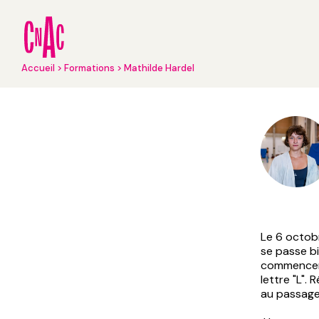
Aller
au
contenu
principal
Fil
Accueil
Formations
Mathilde Hardel
d'Ariane
Le 6 octob
se passe b
commencent
lettre "L". 
au passag