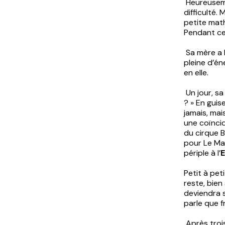
Heureuseme
difficulté.
petite math
Pendant ce
Sa mère a l
pleine d’é
en elle.
Un jour, sa
? » En guis
jamais, mai
une coïncid
du cirque B
pour Le Man
périple à l’
Petit à pet
reste, bien
deviendra s
parle que 
Après trois