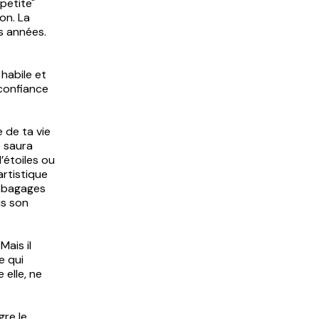
petite"
-on. La
s années.
 habile et
confiance
 de ta vie
e saura
’étoiles ou
artistique
s bagages
is son
Mais il
e qui
 elle, ne
re le