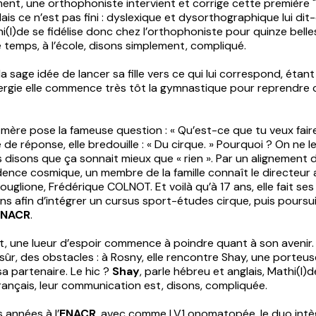
nt, une orthophoniste intervient et corrige cette première "
 Mais ce n’est pas fini : dyslexique et dysorthographique lui dit
i(l)de se fidélise donc chez l’orthophoniste pour quinze belle
 temps, à l’école, disons simplement, compliqué.
a sage idée de lancer sa fille vers ce qui lui correspond, étant
nergie elle commence très tôt la gymnastique pour reprendre 
 mère pose la fameuse question : « Qu’est-ce que tu veux faire
e de réponse, elle bredouille : « Du cirque. » Pourquoi ? On ne l
s disons que ça sonnait mieux que « rien ». Par un alignement d
ence cosmique, un membre de la famille connaît le directeur 
ouglione, Frédérique COLNOT. Et voilà qu’à 17 ans, elle fait se
s afin d’intégrer un cursus sport-études cirque, puis poursu
ENACR
.
it, une lueur d’espoir commence à poindre quant à son avenir. 
 sûr, des obstacles : à Rosny, elle rencontre Shay, une porteus
a partenaire. Le hic ?
Shay
, parle hébreu et anglais, Mathi(l)de
français, leur communication est, disons, compliquée.
 années à l’
ENACR
, avec comme LV1 onomatopée, le duo intèg