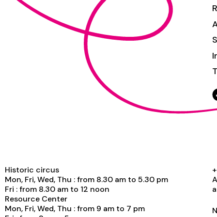
S
I
T
Historic circus
+
Mon, Fri, Wed, Thu : from 8.30 am to 5.30 pm
A
Fri : from 8.30 am to 12 noon
a
Resource Center
Mon, Fri, Wed, Thu : from 9 am to 7 pm
N