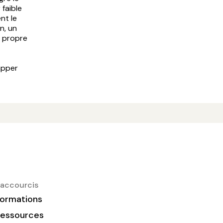
 faible
nt le
n, un
r propre
happer
accourcis
ormations
essources