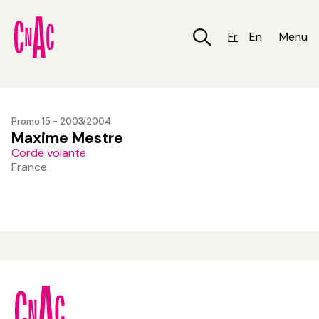
Aller
au
contenu
Fr
En
Menu
principal
Promo 15 - 2003/2004
Maxime Mestre
Corde volante
France