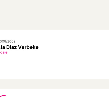
2008/2009
ia Diaz Verbeke
icale