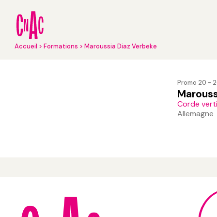
Aller
au
contenu
principal
Fil
Accueil
Formations
Maroussia Diaz Verbeke
d'Ariane
Promo 20 - 
Marouss
Corde vert
Allemagne