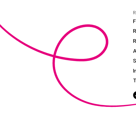
R
F
R
S
I
T