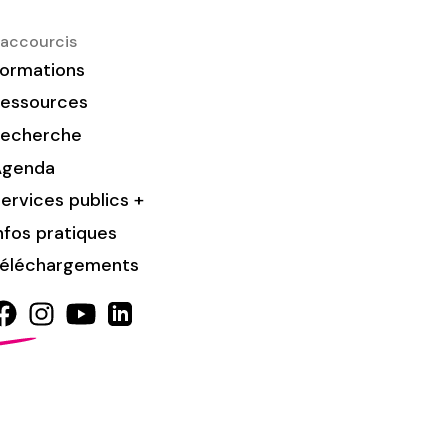
accourcis
ormations
essources
Recherche
Agenda
ervices publics +
nfos pratiques
éléchargements