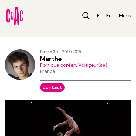
Aller
au
contenu
Fr
En
Menu
principal
Promo 30 - 2018/2019
Marthe
Portique coréen, Voltigeur(se)
France
contact