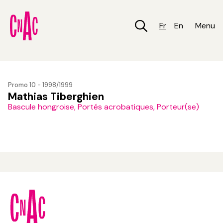
Aller
au
contenu
Fr
En
Menu
principal
Promo 10 - 1998/1999
Mathias Tiberghien
Bascule hongroise, Portés acrobatiques, Porteur(se)