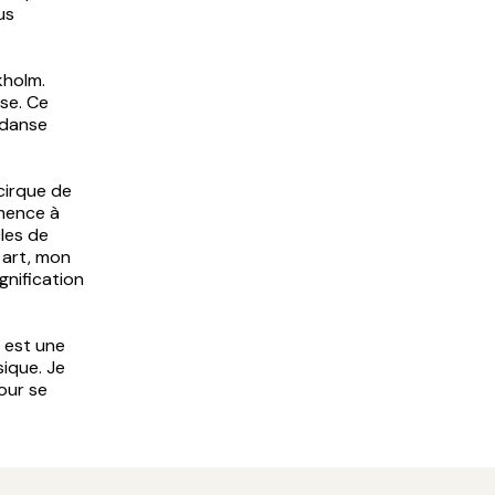
us
kholm.
se. Ce
o danse
cirque de
mence à
les de
 art, mon
gnification
, est une
sique. Je
our se