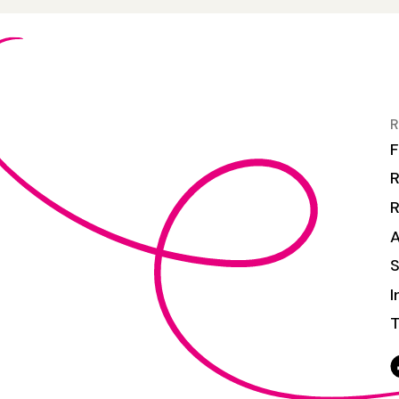
R
F
R
S
I
T