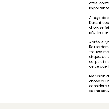
offre, cont
importante
À l’âge de 
Durant ces 
choix se fa
m’offre me
Après le ly
Rotterdam 
trouver me
cirque, de 
corps et me
de ce que l
Ma vision d
chose qui r
considère q
cache souv