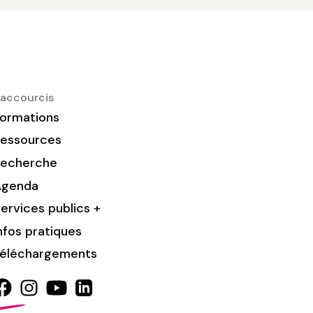
accourcis
ormations
essources
Recherche
Agenda
ervices publics +
nfos pratiques
éléchargements