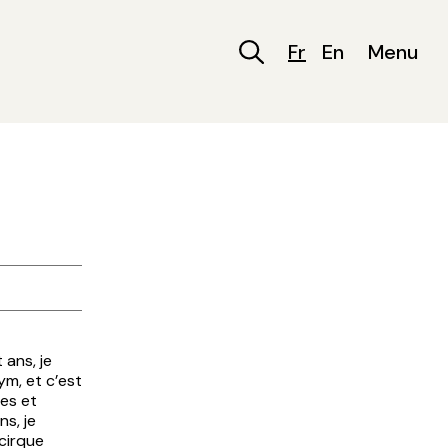
Fr
En
Menu
 ans, je
m, et c’est
es et
s, je
 cirque