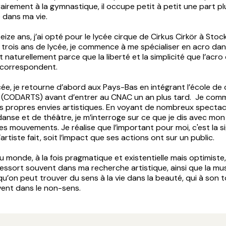
rairement à la gymnastique, il occupe petit à petit une part pl
 dans ma vie.
seize ans, j’ai opté pour le lycée cirque de Cirkus Cirkör à Stoc
trois ans de lycée, je commence à me spécialiser en acro dan
it naturellement parce que la liberté et la simplicité que l’acr
 correspondent.
cée, je retourne d’abord aux Pays-Bas en intégrant l’école de 
(CODARTS) avant d’entrer au CNAC un an plus tard. Je com
s propres envies artistiques. En voyant de nombreux spectac
danse et de théâtre, je m’interroge sur ce que je dis avec mon
s mouvements. Je réalise que l’important pour moi, c'est la si
’artiste fait, soit l’impact que ses actions ont sur un public.
u monde, à la fois pragmatique et existentielle mais optimiste
essort souvent dans ma recherche artistique, ainsi que la mu
u’on peut trouver du sens à la vie dans la beauté, qui à son t
ent dans le non-sens.