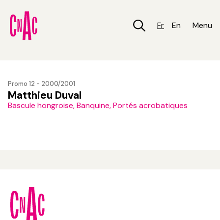
Aller
au
contenu
Fr
En
Menu
principal
Promo 12 - 2000/2001
Matthieu Duval
Bascule hongroise, Banquine, Portés acrobatiques