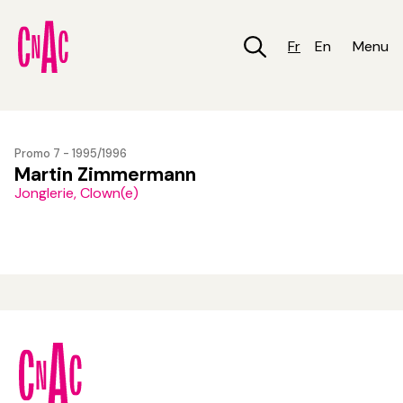
Aller
au
contenu
Fr
En
Menu
principal
Promo 7 - 1995/1996
Martin Zimmermann
Jonglerie, Clown(e)