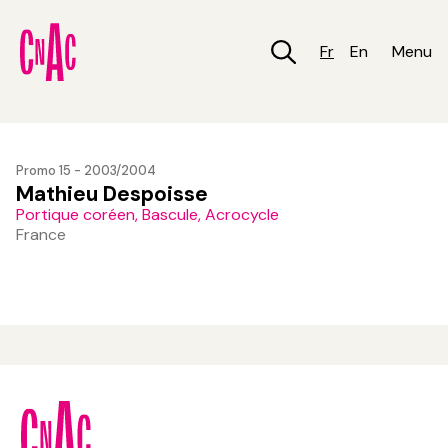
Aller
au
contenu
Fr
En
Menu
principal
Promo 15 - 2003/2004
Mathieu Despoisse
Portique coréen, Bascule, Acrocycle
France