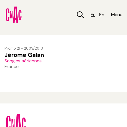
Aller
au
contenu
Fr
En
Menu
principal
Promo 21 - 2009/2010
Jérome Galan
Sangles aériennes
France