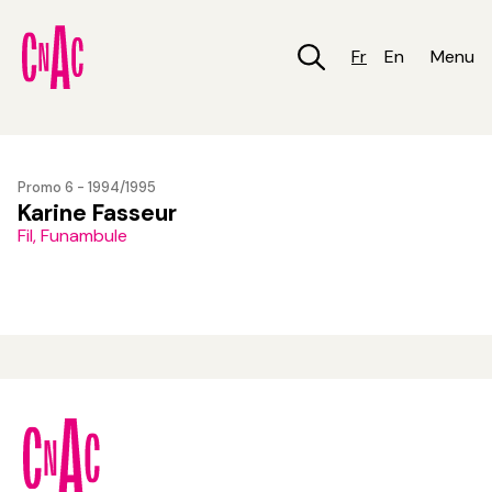
Aller
au
contenu
Fr
En
Menu
principal
Promo 6 - 1994/1995
Karine Fasseur
Fil, Funambule