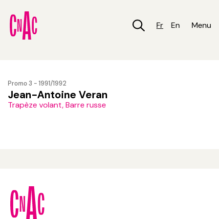
Aller
au
contenu
Fr
En
Menu
principal
Promo 3 - 1991/1992
Jean-Antoine Veran
Trapèze volant, Barre russe