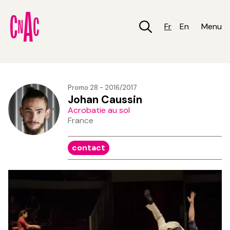
Aller
au
contenu
Fr
En
Menu
principal
Promo 28 - 2016/2017
Johan Caussin
Acrobatie au sol
France
contact