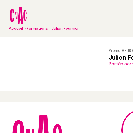
Aller
au
contenu
principal
Fil
Accueil
Formations
Julien Fournier
d'Ariane
Promo 9 - 19
Julien F
Portés acro