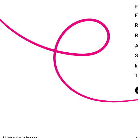
R
F
R
S
I
T