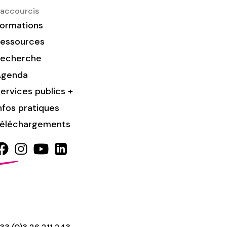
accourcis
ormations
essources
Recherche
Agenda
ervices publics +
nfos pratiques
éléchargements