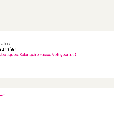
97/1998
ournier
batiques, Balançoire russe, Voltigeur(se)