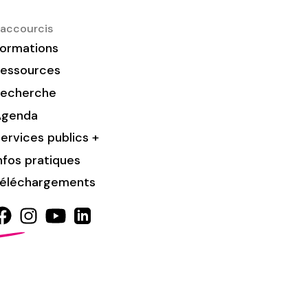
accourcis
ormations
essources
Recherche
Agenda
ervices publics +
nfos pratiques
éléchargements