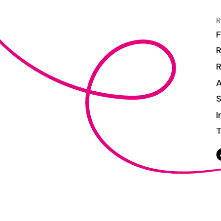
R
F
R
S
I
T