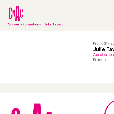
Aller
au
contenu
principal
Fil
Accueil
Formations
Julie Tavert
d'Ariane
Promo 21 - 2
Julie Ta
Acrobatie 
France