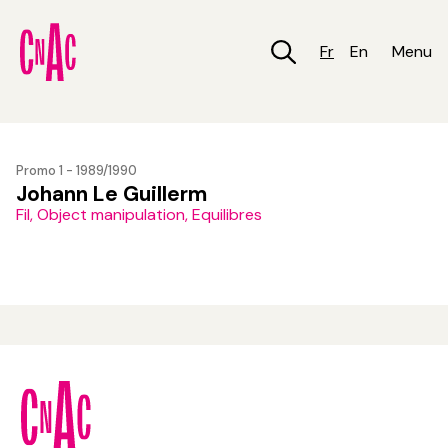
Aller
au
contenu
Fr
En
Menu
principal
Promo 1 - 1989/1990
Johann Le Guillerm
Fil, Object manipulation, Equilibres