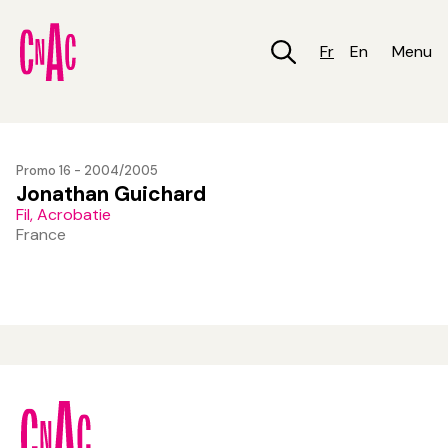
Aller
au
contenu
Fr
En
Menu
principal
Promo 16 - 2004/2005
Jonathan Guichard
Fil, Acrobatie
France