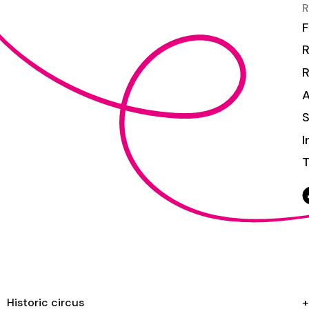
R
F
R
S
I
T
Historic circus
+