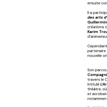
ensuite co
Il a partic
des arts d
Guillermin
créations 
Karim Tro
d'animateur
Cependant, 
partenaire 
nouvelle ori
Son parcour
Compagni
travers le 
intitulé
L'A
théâtre, où
et acrobate
notamment l