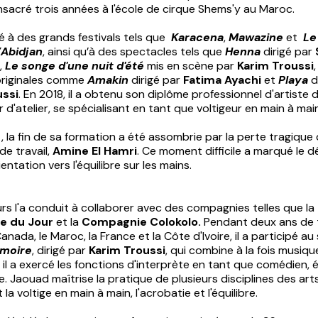
nsacré trois années à l'école de cirque Shems'y au Maroc.
ipé à des grands festivals tels que
Karacena
,
Mawazine
et
Le
’Abidjan
, ainsi qu’à des spectacles tels que
Henna
dirigé par
,
Le songe d'une nuit d'été
mis en scène par
Karim Troussi
originales comme
Amakin
dirigé par
Fatima Ayachi
et
Playa
d
ussi
. En 2018, il a obtenu son diplôme professionnel d'artiste 
 d'atelier, se spécialisant en tant que voltigeur en main à mai
la fin de sa formation a été assombrie par la perte tragique
de travail,
Amine El Hamri
. Ce moment difficile a marqué le 
entation vers l'équilibre sur les mains.
s l'a conduit à collaborer avec des compagnies telles que la
e du Jour
et la
Compagnie Colokolo.
Pendant deux ans de 
Canada, le Maroc, la France et la Côte d'Ivoire, il a participé a
rmoire
, dirigé par
Karim Troussi
, qui combine à la fois musiqu
 il a exercé les fonctions d'interprète en tant que comédien, é
. Jaouad maîtrise la pratique de plusieurs disciplines des art
a voltige en main à main, l'acrobatie et l'équilibre.