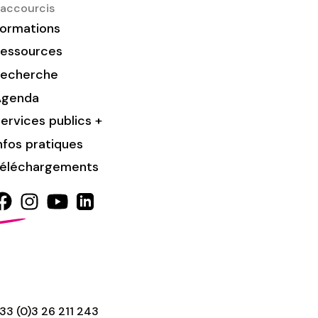
accourcis
ormations
essources
Recherche
Agenda
ervices publics +
nfos pratiques
éléchargements
33 (0)3 26 211 243