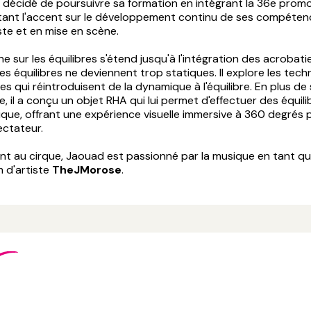
 a décidé de poursuivre sa formation en intégrant la 36e prom
ant l'accent sur le développement continu de ses compéten
iste et en mise en scène.
e sur les équilibres s'étend jusqu'à l'intégration des acrobatie
les équilibres ne deviennent trop statiques. Il explore les tec
s qui réintroduisent de la dynamique à l'équilibre. En plus de
bre, il a conçu un objet RHA qui lui permet d'effectuer des équil
que, offrant une expérience visuelle immersive à 360 degrés 
ectateur.
ent au cirque, Jaouad est passionné par la musique en tant q
m d'artiste
TheJMorose
.