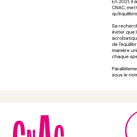
En 2021, il
CNAC, mett
qu'équilibr
Sa recherch
éviter que 
acrobatique
de l'équili
manière uni
chaque sp
Parallèlem
sous le no