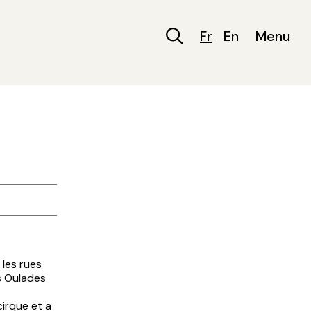
Fr
En
Menu
 les rues
es Oulades
cirque et a