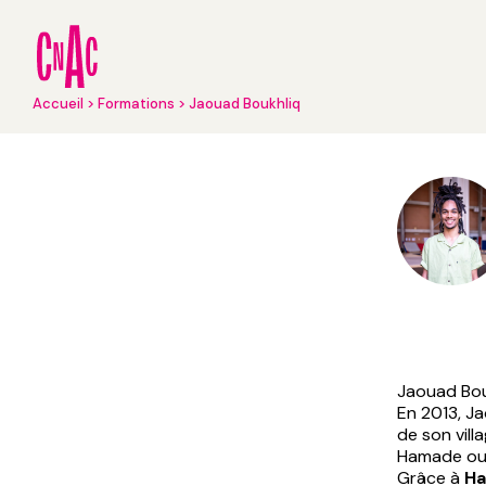
Aller
au
contenu
principal
Fil
Accueil
Formations
Jaouad Boukhliq
d'Ariane
Jaouad Bouk
En 2013, Ja
de son vill
Hamade ou
Grâce à
Ha