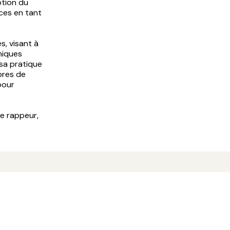
otion du
ces en tant
s, visant à
hniques
 sa pratique
ibres de
pour
ue rappeur,