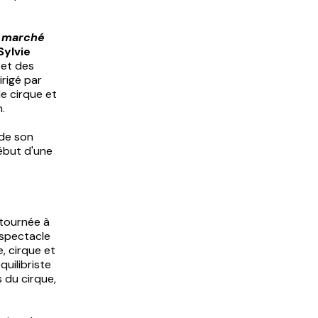
 marché
Sylvie
, et des
irigé par
de cirque et
n.
 de son
début d'une
tournée à
u spectacle
e, cirque et
quilibriste
s du cirque,