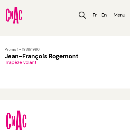
Aller
au
contenu
Fr
En
Menu
principal
Promo 1 - 1989/1990
Jean-François Rogemont
Trapèze volant