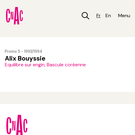
Aller
au
contenu
Fr
En
Menu
principal
Promo 5 - 1993/1994
Alix Bouyssie
Equilibre sur engin, Bascule coréenne