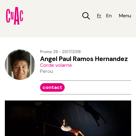
Aller
au
contenu
Fr
En
Menu
principal
Promo 29 - 2017/2018
Angel Paul Ramos Hernandez
Corde volante
Perou
contact