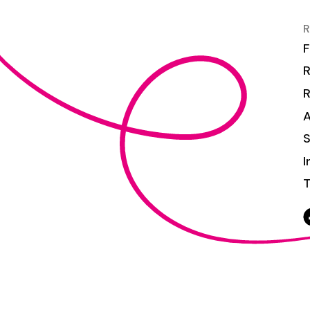
R
F
R
S
I
T