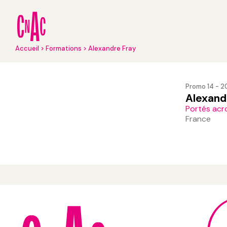
Aller
au
contenu
principal
Fil
Accueil
Formations
Alexandre Fray
d'Ariane
Promo 14 - 
Alexand
Portés acr
France