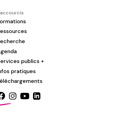
accourcis
ormations
essources
Recherche
Agenda
ervices publics +
nfos pratiques
éléchargements