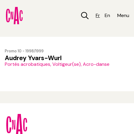
Aller
au
contenu
Fr
En
Menu
principal
Promo 10 - 1998/1999
Audrey Yvars-Wurl
Portés acrobatiques, Voltigeur(se), Acro-danse