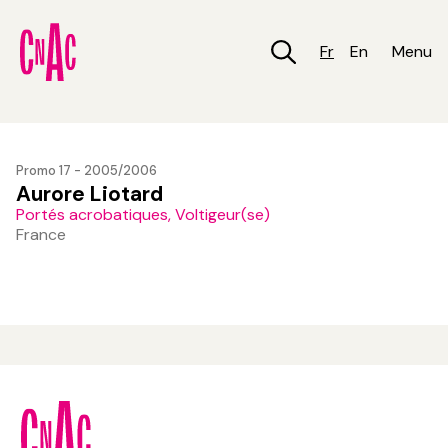
Aller
au
contenu
Fr
En
Menu
principal
Promo 17 - 2005/2006
Aurore Liotard
Portés acrobatiques, Voltigeur(se)
France