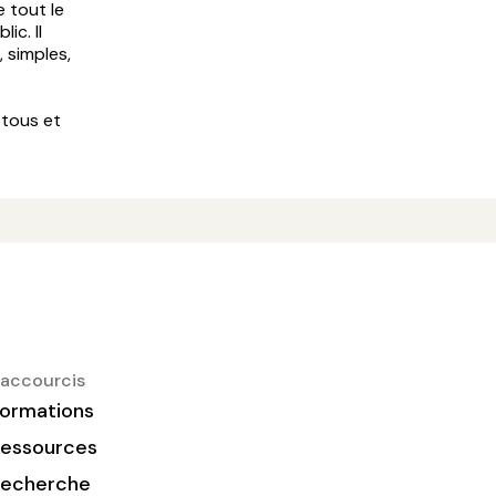
e tout le
ic. Il
 simples,
 tous et
accourcis
ormations
essources
Recherche