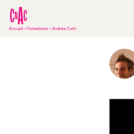
Aller
au
contenu
principal
Fil
Accueil
Formations
Andrea Cutri
d'Ariane