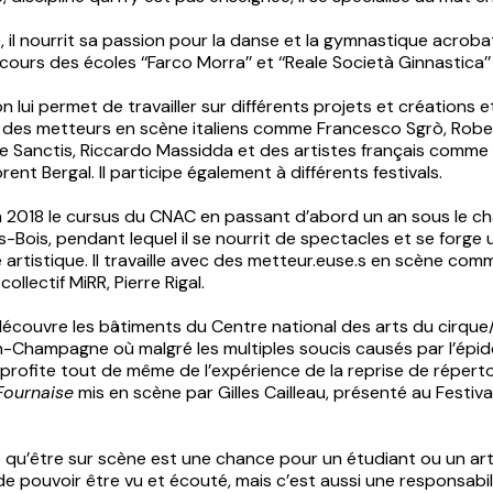
e, il nourrit sa passion pour la danse et la gymnastique acrob
 cours des écoles ‘‘Farco Morra’’ et ‘‘Reale Società Ginnastica’’ 
n lui permet de travailler sur différents projets et créations e
 des metteurs en scène italiens comme Francesco Sgrò, Robe
e Sanctis, Riccardo Massidda et des artistes français comme
orent Bergal. Il participe également à différents festivals.
en 2018 le cursus du CNAC en passant d’abord un an sous le c
Bois, pendant lequel il se nourrit de spectacles et se forge 
artistique. Il travaille avec des metteur.euse.s en scène co
collectif MiRR, Pierre Rigal.
l découvre les bâtiments du Centre national des arts du cirqu
-Champagne où malgré les multiples soucis causés par l’épid
rofite tout de même de l’expérience de la reprise de réperto
Fournaise
mis en scène par Gilles Cailleau, présenté au Festiva
e qu’être sur scène est une chance pour un étudiant ou un art
de pouvoir être vu et écouté, mais c’est aussi une responsabil