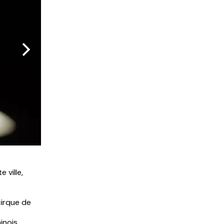
photo Guillaume Mussau
 ville,
 cirque de
inois.