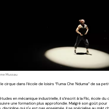
aume Mussau
le cirque dans l’école de loisirs ‘‘Fuma Che ‘Nduma’’ de sa petite
tudes en mécanique industrielle, il s’inscrit à la Flic, école du
 suivre une formation plus approfondie. Malgré son goût pour
, discipline qui n'y est pas enseignée, il se spécialise au mât ch