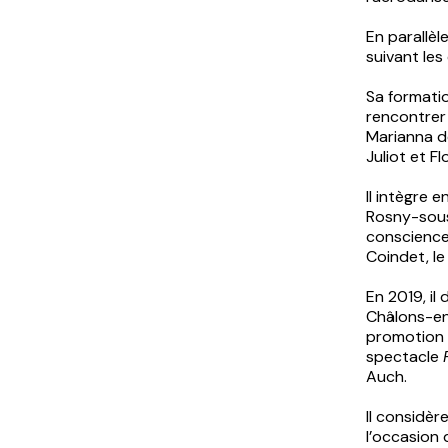
En parallèl
suivant les
Sa formatio
rencontrer
Marianna d
Juliot et Fl
Il intègre 
Rosny-sous-
conscience 
Coindet, le 
En 2019, i
Châlons-en
promotion p
spectacle
Auch.
Il considèr
l’occasion 