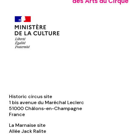
des Arts du Cirque
Historic circus site
1 bis avenue du Maréchal Leclerc
51000
Châlons-en-Champagne
France
La Marnaise site
Allée Jack Ralite