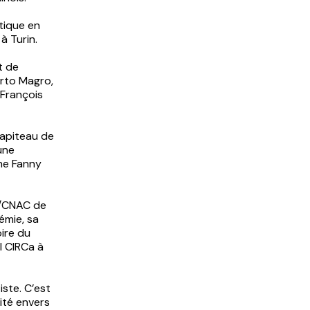
atique en
à Turin.
t de
rto Magro,
 François
hapiteau de
une
mme Fanny
e/CNAC de
émie, sa
ire du
l CIRCa à
iste. C’est
ité envers