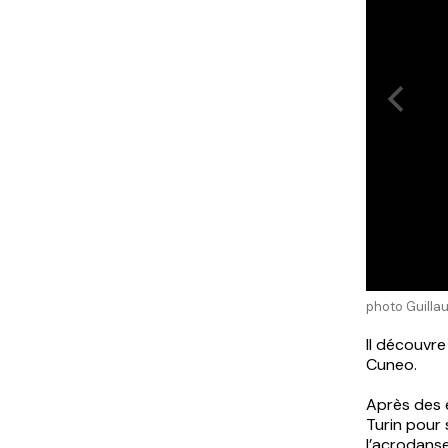
photo Guill
Il découvre 
Cuneo.
Après des é
Turin pour
l’acrodanse