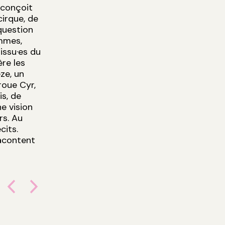
 conçoit
irque, de
 question
mmes,
issu·es du
re les
ze, un
roue Cyr,
is, de
ne vision
rs. Au
cits.
racontent