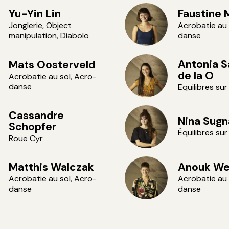
Yu-Yin Lin
Faustine 
Jonglerie, Object
Acrobatie au 
manipulation, Diabolo
danse
Antonia S
Mats Oosterveld
de la O
Acrobatie au sol, Acro-
danse
Equilibres su
Cassandre
Nina Sug
Schopfer
Équilibres su
Roue Cyr
Matthis Walczak
Anouk We
Acrobatie au sol, Acro-
Acrobatie au 
danse
danse