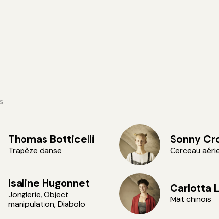
s
Thomas Botticelli
Sonny Cr
Trapèze danse
Cerceau aéri
Isaline Hugonnet
Carlotta 
Jonglerie, Object
Mât chinois
manipulation, Diabolo