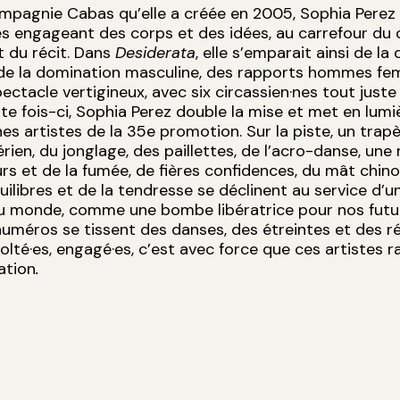
mpagnie Cabas qu’elle a créée en 2005, Sophia Perez
 engageant des corps et des idées, au carrefour du c
t du récit. Dans
Desiderata
, elle s’emparait ainsi de la
 de la domination masculine, des rapports hommes fe
ectacle vertigineux, avec six circassien·nes tout juste 
e fois-ci, Sophia Perez double la mise et met en lumiè
es artistes de la 35e promotion. Sur la piste, un trapè
rien, du jonglage, des paillettes, de l’acro-danse, une 
rs et de la fumée, de fières confidences, du mât chino
quilibres et de la tendresse se déclinent au service d’u
du monde, comme une bombe libératrice pour nos futu
numéros se tissent des danses, des étreintes et des ré
volté·es, engagé·es, c’est avec force que ces artistes 
ation
.