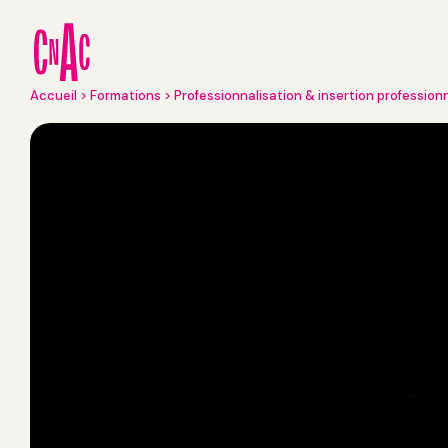
Aller
au
contenu
principal
Fil
Accueil
Formations
Professionnalisation & insertion profession
d'Ariane