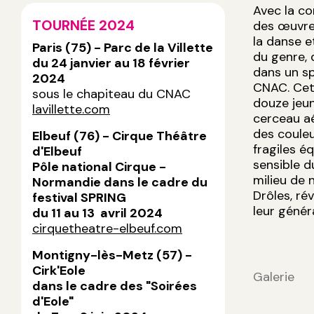
Avec la co
TOURNÉE 2024
des œuvres
la danse e
Paris (75) - Parc de la Villette
du genre,
du 24 janvier au 18 février
dans un sp
2024
CNAC. Cett
sous le chapiteau du CNAC
douze jeun
lavillette.com
cerceau aé
des couleu
Elbeuf (76) - Cirque Théâtre
fragiles é
d'Elbeuf
sensible 
Pôle national Cirque -
milieu de 
Normandie dans le cadre du
Drôles, ré
festival SPRING
leur génér
du 11 au 13 avril 2024
cirquetheatre-elbeuf.com
Montigny-lès-Metz (57) -
Cirk'Eole
Galerie
dans le cadre des "Soirées
d'Eole"