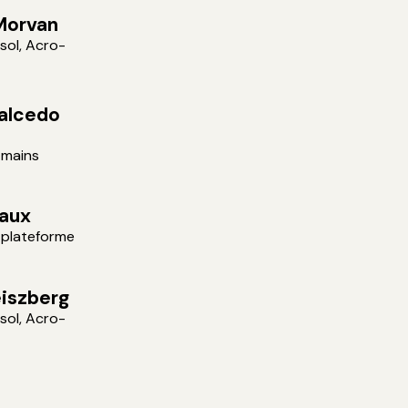
Morvan
sol, Acro-
alcedo
r mains
naux
r plateforme
iszberg
sol, Acro-