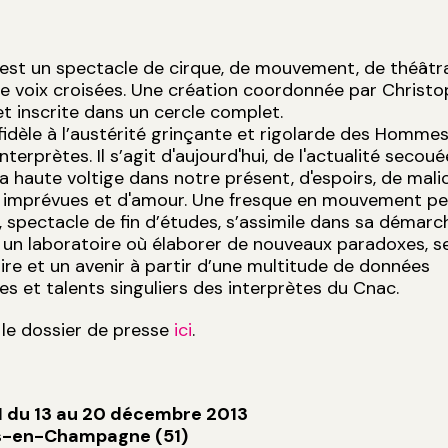
st un spectacle de cirque, de mouvement, de théâtral
e voix croisées. Une création coordonnée par Christ
 inscrite dans un cercle complet.
 fidèle à l’austérité grinçante et rigolarde des Homm
nterprètes. Il s’agit d'aujourd'hui, de l'actualité secou
la haute voltige dans notre présent, d'espoirs, de mali
es imprévues et d'amour. Une fresque en mouvement p
 spectacle de fin d’études, s’assimile dans sa démarc
 un laboratoire où élaborer de nouveaux paradoxes, s
e et un avenir à partir d’une multitude de données
es et talents singuliers des interprètes du Cnac.
le dossier de presse
ici
.
 du 13 au 20 décembre 2013
s-en-Champagne (51)