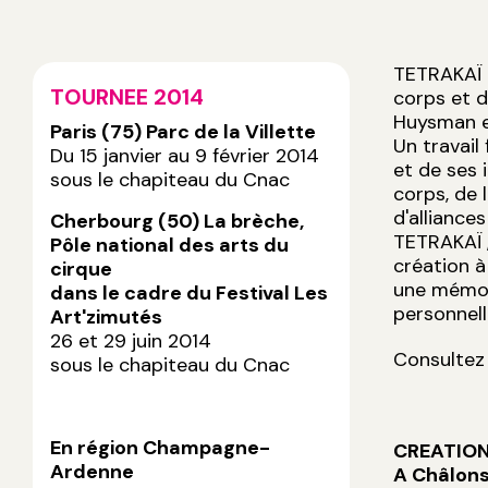
TETRAKAÏ e
TOURNEE 2014
corps et d
Huysman et
Paris (75) Parc de la Villette
Un travail
Du 15 janvier au 9 février 2014
et de ses i
sous le chapiteau du Cnac
corps, de 
d'allianc
Cherbourg (50) La brèche,
TETRAKAÏ ,
Pôle national des arts du
création à
cirque
une mémoir
dans le cadre du Festival Les
personnell
Art'zimutés
26 et 29 juin 2014
Consultez 
sous le chapiteau du Cnac
En région Champagne-
CREATION
Ardenne
A Châlon