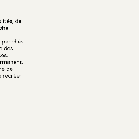
ités, de
ophe
es penchés
ée des
ces,
ermanent.
he de
e recréer