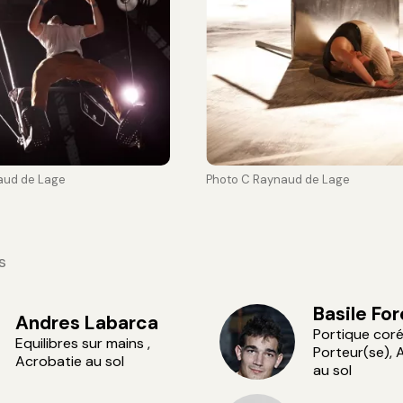
aud de Lage
Photo C Raynaud de Lage
s
Basile For
Andres Labarca
Portique coré
Equilibres sur mains ,
Porteur(se), 
Acrobatie au sol
au sol