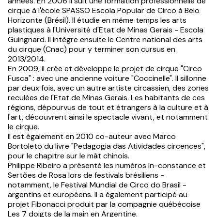
années. En 2006 il suit une formation professionnelle de
cirque à l'école SPASSO Escola Popular de Circo à Belo
Horizonte (Brésil). Il étudie en même temps les arts
plastiques à l'Université d'Etat de Minas Gerais - Escola
Guingnard. Il intègre ensuite le Centre national des arts
du cirque (Cnac) pour y terminer son cursus en
2013/2014.
En 2009, il crée et développe le projet de cirque "Circo
Fusca" : avec une ancienne voiture "Coccinelle". Il sillonne
par deux fois, avec un autre artiste circassien, des zones
reculées de l'Etat de Minas Gerais. Les habitants de ces
régions, dépourvus de tout et étrangers à la culture et à
l'art, découvrent ainsi le spectacle vivant, et notamment
le cirque.
Il est également en 2010 co-auteur avec Marco
Bortoleto du livre "Pedagogia das Atividades circences",
pour le chapitre sur le mât chinois.
Philippe Ribeiro a présenté les numéros In-constance et
Sertões de Rosa lors de festivals brésiliens -
notamment, le Festival Mundial de Circo do Brasil -
argentins et européens. Il a également participé au
projet Fibonacci produit par la compagnie québécoise
Les 7 doigts de la main en Argentine.