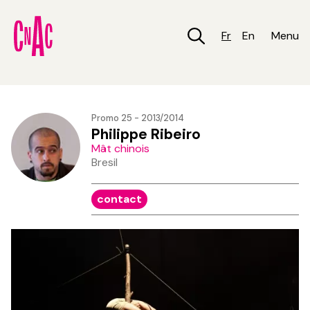
Aller
au
contenu
Fr
En
Menu
principal
Promo 25 - 2013/2014
Philippe Ribeiro
Mât chinois
Bresil
contact